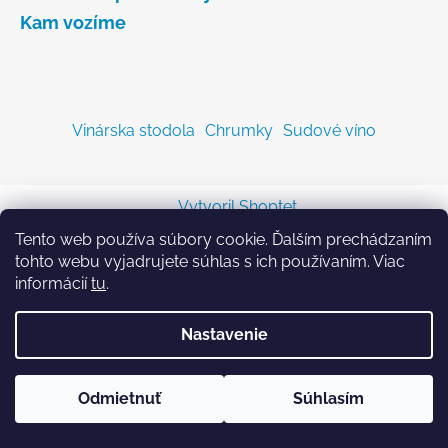
Kam vozíme
Vinárska stodola
Chrumky
Sudové víno
Vytvoril Shoptet
Copyright 2026
Sodastreambombicka.sk
. Všetky
Tento web používa súbory cookie. Ďalším prechádzaním
práva vyhradené.
tohto webu vyjadrujete súhlas s ich používaním. Viac
informácií
tu
.
Nastavenie
Odmietnuť
Súhlasím