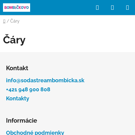
Prejsť
Hľadať
NÁKUP
na
obsah
KOŠÍK
Domov
/
Čáry
Čáry
Z
á
Kontakt
p
ä
info@sodastreambombicka.sk
t
+421 948 900 808
i
Kontakty
e
Informácie
Obchodné podmienky