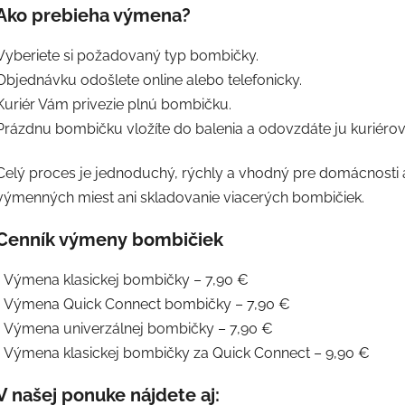
Ako prebieha výmena?
Vyberiete si požadovaný typ bombičky.
Objednávku odošlete online alebo telefonicky.
Kuriér Vám privezie plnú bombičku.
Prázdnu bombičku vložíte do balenia a odovzdáte ju kuriérovi
Celý proces je jednoduchý, rýchly a vhodný pre domácnosti aj
výmenných miest ani skladovanie viacerých bombičiek.
Cenník výmeny bombičiek
• Výmena klasickej bombičky – 7,90 €
• Výmena Quick Connect bombičky – 7,90 €
• Výmena univerzálnej bombičky – 7,90 €
• Výmena klasickej bombičky za Quick Connect – 9,90 €
V našej ponuke nájdete aj: