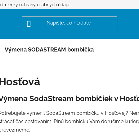
dmienky ochrany osobných údajov
Výmena SODASTREAM bombička
Hosťová
Výmena SodaStream bombičiek v Hosť
Potrebujete vymeniť SodaStream bombičku v Hosťovej? Nem
strácať čas cestovaním. Plnú bombičku Vám doručíme kuriéro
prevezmeme.