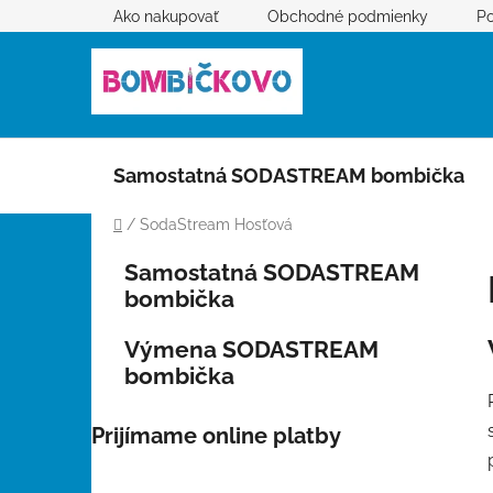
Prejsť
Ako nakupovať
Obchodné podmienky
Po
na
obsah
Samostatná SODASTREAM bombička
Domov
/
SodaStream Hosťová
B
K
Preskočiť
Samostatná SODASTREAM
a
kategórie
o
bombička
t
č
e
n
Výmena SODASTREAM
g
ý
bombička
ó
p
r
i
a
Prijímame online platby
e
n
e