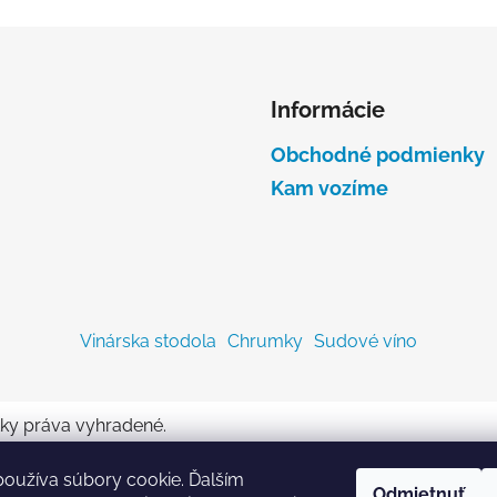
Informácie
Obchodné podmienky
Kam vozíme
Vinárska stodola
Chrumky
Sudové víno
tky práva vyhradené.
oužíva súbory cookie. Ďalším
Odmietnuť