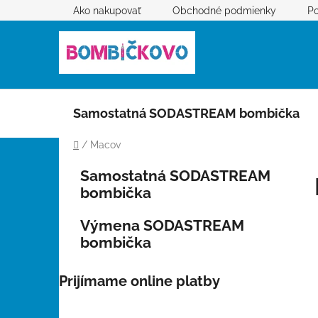
Prejsť
Ako nakupovať
Obchodné podmienky
Po
na
obsah
Samostatná SODASTREAM bombička
Domov
/
Macov
B
K
Preskočiť
Samostatná SODASTREAM
a
kategórie
o
bombička
t
č
e
n
Výmena SODASTREAM
g
ý
bombička
ó
p
r
i
a
Prijímame online platby
e
n
e