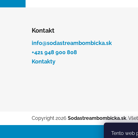
l
Z
á
Kontakt
p
ä
info@sodastreambombicka.sk
t
+421 948 900 808
i
Kontakty
e
Copyright 2026
Sodastreambombicka.sk
. Vše
Tento web p