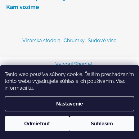
Kam vozíme
Vinárska stodola
Chrumky
Sudové víno
Vytvoril Shoptet
Copyright 2026
Sodastreambombicka.sk
. Všetky
Tento web používa súbory cookie. Ďalším prechádzaním
práva vyhradené.
tohto webu vyjadrujete súhlas s ich používaním. Viac
informácií
tu
.
Nastavenie
Odmietnuť
Súhlasím