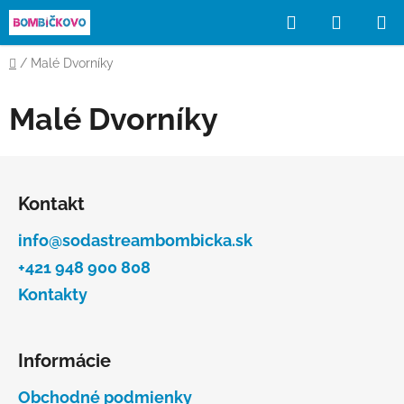
Prejsť
Hľadať
NÁKUP
na
obsah
KOŠÍK
Domov
/
Malé Dvorníky
Malé Dvorníky
Z
á
Kontakt
p
ä
info@sodastreambombicka.sk
t
+421 948 900 808
i
Kontakty
e
Informácie
Obchodné podmienky