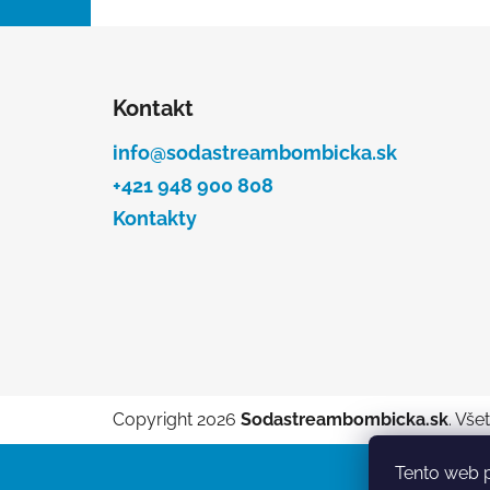
l
Z
á
Kontakt
p
ä
info@sodastreambombicka.sk
t
+421 948 900 808
i
Kontakty
e
Copyright 2026
Sodastreambombicka.sk
. Vše
Tento web p