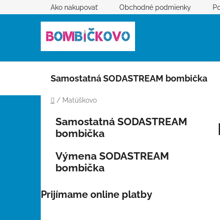
Prejsť
Ako nakupovať
Obchodné podmienky
Po
na
obsah
Samostatná SODASTREAM bombička
Domov
/
Matúškovo
B
K
Preskočiť
Samostatná SODASTREAM
a
kategórie
o
bombička
t
č
e
n
Výmena SODASTREAM
g
ý
bombička
ó
p
r
i
a
Prijímame online platby
e
n
e