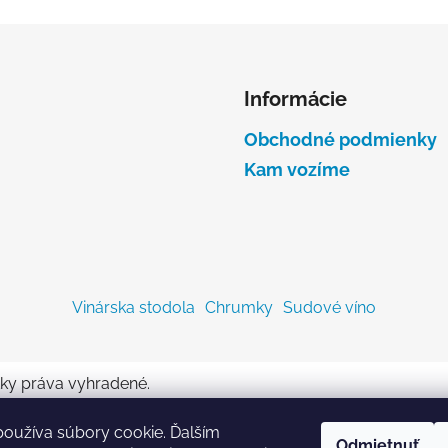
Informácie
Obchodné podmienky
Kam vozíme
Vinárska stodola
Chrumky
Sudové víno
tky práva vyhradené.
oužíva súbory cookie. Ďalším
Odmietnuť