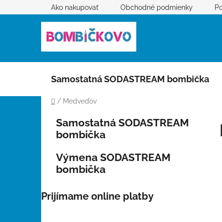
Prejsť
Ako nakupovať
Obchodné podmienky
Po
na
obsah
Samostatná SODASTREAM bombička
Domov
/
Medveďov
B
K
Preskočiť
Samostatná SODASTREAM
a
kategórie
o
bombička
t
č
e
n
Výmena SODASTREAM
g
ý
bombička
ó
p
r
i
a
Prijímame online platby
e
n
e