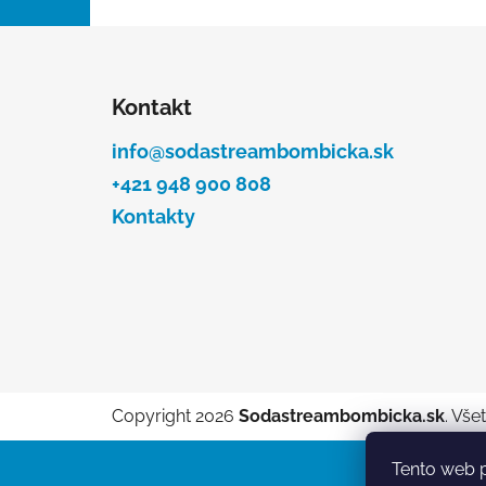
l
Z
á
Kontakt
p
ä
info@sodastreambombicka.sk
t
+421 948 900 808
i
Kontakty
e
Copyright 2026
Sodastreambombicka.sk
. Vše
Tento web p