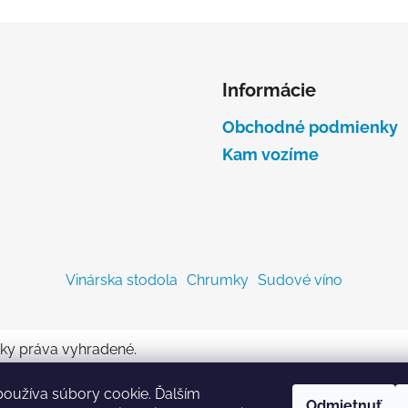
Informácie
Obchodné podmienky
Kam vozíme
Vinárska stodola
Chrumky
Sudové víno
tky práva vyhradené.
oužíva súbory cookie. Ďalším
Odmietnuť