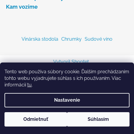
Kam vozíme
Vinárska stodola
Chrumky
Sudové víno
Vytvoril Shoptet
Copyright 2026
Sodastreambombicka.sk
. Všetky
Tento web používa súbory cookie. Ďalším prechádzaním
práva vyhradené.
tohto webu vyjadrujete súhlas s ich používaním. Viac
informácií
tu
.
Nastavenie
Odmietnuť
Súhlasím