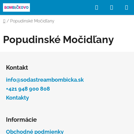
Prejsť
Hľadať
NÁKUP
na
obsah
KOŠÍK
Domov
/
Popudinské Močidľany
Popudinské Močidľany
Z
á
Kontakt
p
ä
info@sodastreambombicka.sk
t
+421 948 900 808
i
Kontakty
e
Informácie
Obchodné podmienky