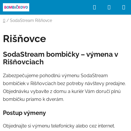
Prejsť
Hľadať
NÁKUP
na
obsah
KOŠÍK
Domov
/
SodaStream Rišňovce
Rišňovce
SodaStream bombičky – výmena v
Rišňovciach
Zabezpečujeme pohodlnú výmenu SodaStream
bombičiek v Rišňovciach bez potreby návštevy predajne.
Objednávku vybavíte z domu a kuriér Vám doručí plnú
bombičku priamo k dverám.
Postup výmeny
Objednajte si výmenu telefonicky alebo cez internet.