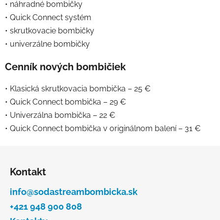
• náhradné bombičky
• Quick Connect systém
• skrutkovacie bombičky
• univerzálne bombičky
Cenník nových bombičiek
• Klasická skrutkovacia bombička – 25 €
• Quick Connect bombička – 29 €
• Univerzálna bombička – 22 €
• Quick Connect bombička v originálnom balení – 31 €
Z
á
Kontakt
p
ä
info@sodastreambombicka.sk
t
+421 948 900 808
i