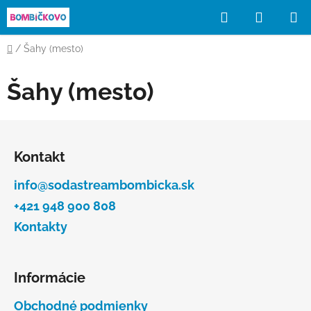
Prejsť
Hľadať
NÁKUP
na
obsah
KOŠÍK
Domov
/
Šahy (mesto)
Šahy (mesto)
Z
á
Kontakt
p
ä
info@sodastreambombicka.sk
t
+421 948 900 808
i
Kontakty
e
Informácie
Obchodné podmienky