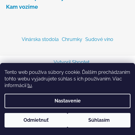
Kam vozíme
Vinárska stodola
Chrumky
Sudové víno
Vytvoril Shoptet
Copyright 2026
Sodastreambombicka.sk
. Všetky
Tento web používa súbory cookie. Ďalším prechádzaním
práva vyhradené.
tohto webu vyjadrujete súhlas s ich používaním. Viac
informácií
tu
.
Nastavenie
Odmietnuť
Súhlasím