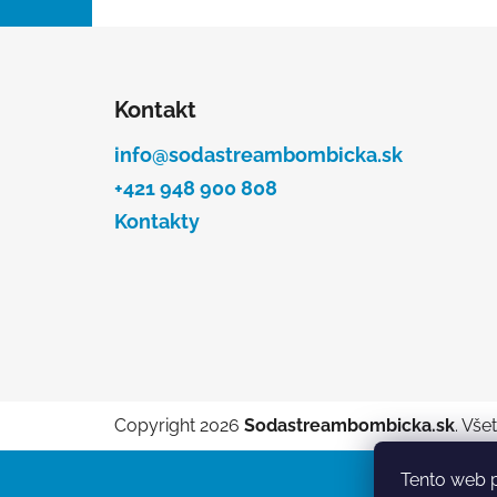
l
Z
á
Kontakt
p
ä
info@sodastreambombicka.sk
t
+421 948 900 808
i
Kontakty
e
Copyright 2026
Sodastreambombicka.sk
. Vše
Tento web p