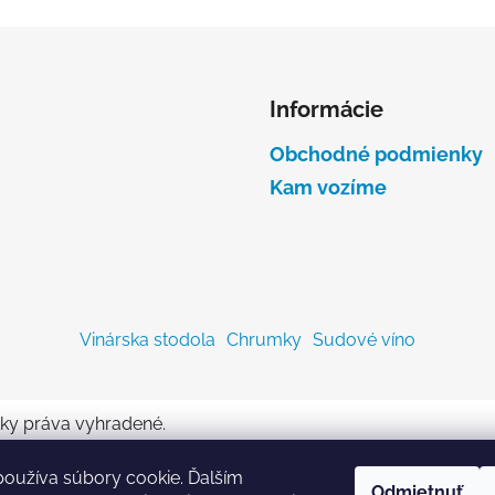
Informácie
Obchodné podmienky
Kam vozíme
Vinárska stodola
Chrumky
Sudové víno
tky práva vyhradené.
oužíva súbory cookie. Ďalším
Odmietnuť