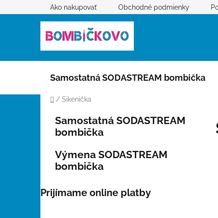
Prejsť
Ako nakupovať
Obchodné podmienky
Po
na
obsah
Samostatná SODASTREAM bombička
Domov
/
Sikenička
B
K
Preskočiť
Samostatná SODASTREAM
a
kategórie
o
bombička
t
č
e
n
Výmena SODASTREAM
g
ý
bombička
ó
p
r
i
a
Prijímame online platby
e
n
e