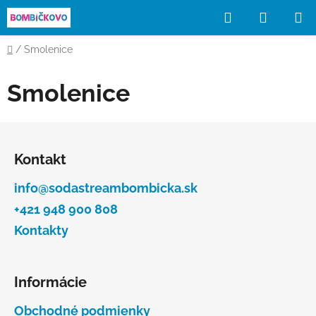
Prejsť
Hľadať
NÁKUP
na
obsah
KOŠÍK
Domov
/
Smolenice
Smolenice
Z
á
Kontakt
p
ä
info@sodastreambombicka.sk
t
+421 948 900 808
i
Kontakty
e
Informácie
Obchodné podmienky