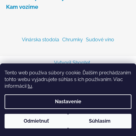
Kam vozíme
Vinárska stodola
Chrumky
Sudové víno
Vytvoril Shoptet
Copyright 2026
Sodastreambombicka.sk
. Všetky
Tento web používa súbory cookie. Ďalším prechádzaním
práva vyhradené.
tohto webu vyjadrujete súhlas s ich používaním. Viac
informácií
tu
.
Nastavenie
Odmietnuť
Súhlasím