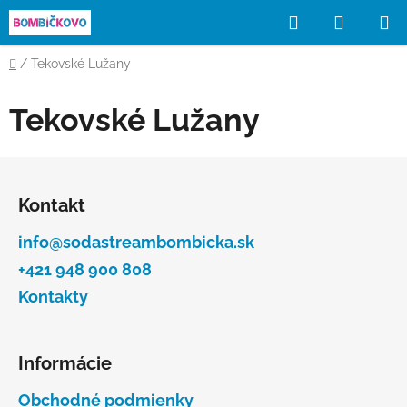
Prejsť
Hľadať
NÁKUP
na
obsah
KOŠÍK
Domov
/
Tekovské Lužany
Tekovské Lužany
Z
á
Kontakt
p
ä
info@sodastreambombicka.sk
t
+421 948 900 808
i
Kontakty
e
Informácie
Obchodné podmienky