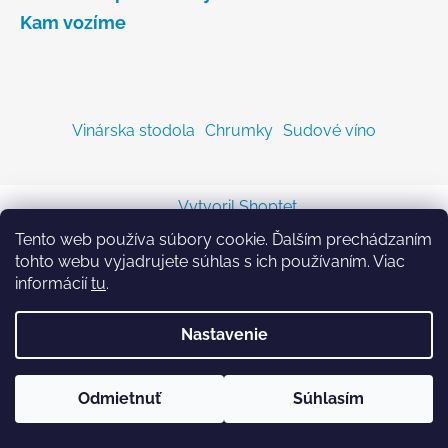
Kam vozíme
Vinárska stodola
Chrumky
Sudové víno
Vytvoril Shoptet
Copyright 2026
Sodastreambombicka.sk
. Všetky
Tento web používa súbory cookie. Ďalším prechádzaním
práva vyhradené.
tohto webu vyjadrujete súhlas s ich používaním. Viac
informácií
tu
.
Nastavenie
Odmietnuť
Súhlasím