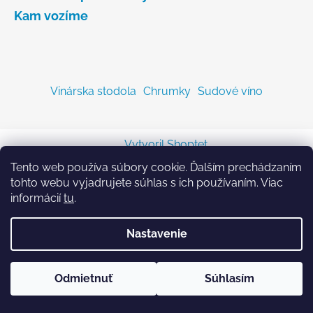
Kam vozíme
Vinárska stodola
Chrumky
Sudové víno
Vytvoril Shoptet
Copyright 2026
Sodastreambombicka.sk
. Všetky
Tento web používa súbory cookie. Ďalším prechádzaním
práva vyhradené.
tohto webu vyjadrujete súhlas s ich používaním. Viac
informácií
tu
.
Nastavenie
Odmietnuť
Súhlasím