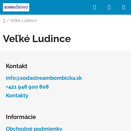
Prejsť
Hľadať
NÁKUP
na
obsah
KOŠÍK
Domov
/
Veľké Ludince
Veľké Ludince
Z
á
Kontakt
p
ä
info@sodastreambombicka.sk
t
+421 948 900 808
i
Kontakty
e
Informácie
Obchodné podmienky