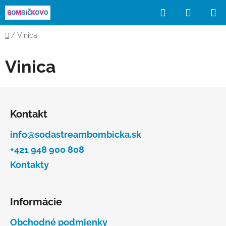
Prejsť
Hľadať
NÁKUP
na
obsah
KOŠÍK
Domov
/
Vinica
Vinica
Z
á
Kontakt
p
ä
info@sodastreambombicka.sk
t
+421 948 900 808
i
Kontakty
e
Informácie
Obchodné podmienky