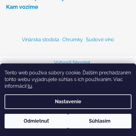
Kam vozíme
Vinárska stodola
Chrumky
Sudové víno
Vytvoril Shoptet
Copyright 2026
Sodastreambombicka.sk
. Všetky
Tento web používa súbory cookie. Ďalším prechádzaním
práva vyhradené.
tohto webu vyjadrujete súhlas s ich používaním. Viac
informácií
tu
.
Nastavenie
Odmietnuť
Súhlasím