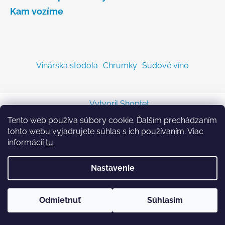
Kam vozíme
Vinárska stodola
Chrumky
Sudové víno
Vytvoril Shoptet
Copyright 2026
Sodastreambombicka.sk
. Všetky
Tento web používa súbory cookie. Ďalším prechádzaním
práva vyhradené.
tohto webu vyjadrujete súhlas s ich používaním. Viac
informácií
tu
.
Nastavenie
Odmietnuť
Súhlasím