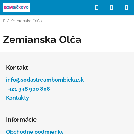
Prejsť
Hľadať
NÁKUP
na
obsah
KOŠÍK
Domov
/
Zemianska Olča
Zemianska Olča
Z
á
Kontakt
p
ä
info@sodastreambombicka.sk
t
+421 948 900 808
i
Kontakty
e
Informácie
Obchodné podmienky