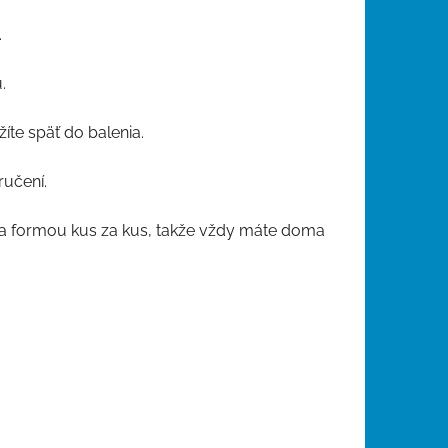
.
.
íte späť do balenia.
ručení.
ha formou kus za kus, takže vždy máte doma