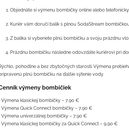
Objednáte si výmenu bombičky online alebo telefonicky
Kuriér vám doručí balík s plnou SodaStream bombičkou
Z balíka si vyberiete plnú bombičku a svoju prázdnu vlož
Prázdnu bombičku následne odovzdáte kuriérovi pri do
Rýchlo, pohodlne a bez zbytočných starostí. Výmena prebie
pripravenú plnú bombičku na ďalšie sýtenie vody.
Cenník výmeny bombičiek
• Výmena klasickej bombičky – 7,90 €
• Výmena Quick Connect bombičky – 7,90 €
• Výmena univerzálnej bombičky – 7,90 €
• Výmena klasickej bombičky za Quick Connect – 9,90 €