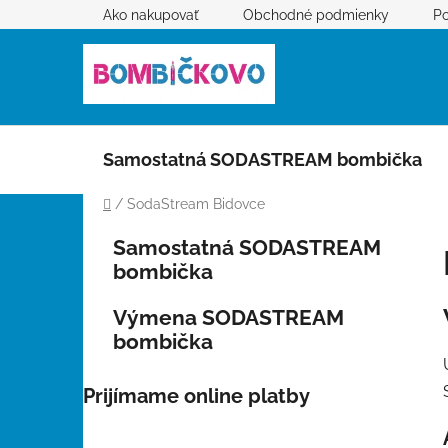
Prejsť
Ako nakupovať
Obchodné podmienky
Po
na
obsah
Samostatná SODASTREAM bombička
Domov
/
SodaStream Bidovce
B
K
Preskočiť
Samostatná SODASTREAM
a
kategórie
o
bombička
t
č
e
n
Výmena SODASTREAM
g
ý
bombička
ó
p
r
i
a
Prijímame online platby
e
n
e