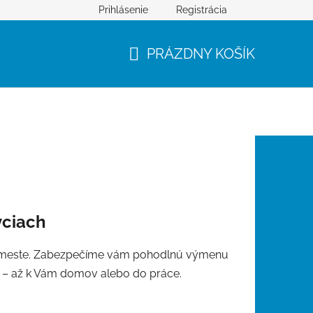
Prihlásenie
Registrácia
PRÁZDNY KOŠÍK
NÁKUPNÝ
KOŠÍK
vciach
po meste. Zabezpečíme vám pohodlnú výmenu
 – až k Vám domov alebo do práce.