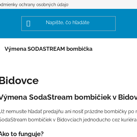
dmienky ochrany osobných údajov
Výmena SODASTREAM bombička
Bidovce
Výmena SodaStream bombičiek v Bido
Už nemusíte hľadať predajňu ani nosiť prázdne bombičky 
SodaStream bombičiek v Bidovciach jednoducho cez kuriéra
Ako to funguje?