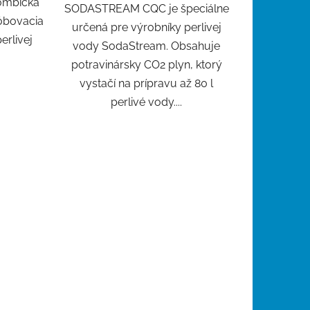
mbička
SODASTREAM CQC je špeciálne
róbovacia
určená pre výrobníky perlivej
erlivej
vody SodaStream. Obsahuje
potravinársky CO2 plyn, ktorý
vystačí na prípravu až 80 l
perlivé vody....