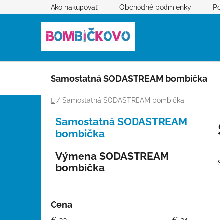
Prejsť
Ako nakupovať
Obchodné podmienky
Po
na
obsah
Samostatná SODASTREAM bombička
Domov
/
Samostatná SODASTREAM bombička
B
K
Preskočiť
Samostatná SODASTREAM
a
kategórie
o
bombička
t
č
e
n
Výmena SODASTREAM
g
ý
bombička
ó
p
r
i
a
e
n
Cena
e
€
22
€
31