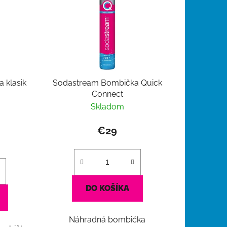
e
p
r
o
d
u
 klasik
Sodastream Bombička Quick
k
Connect
t
Skladom
o
v
€29
DO KOŠÍKA
Náhradná bombička