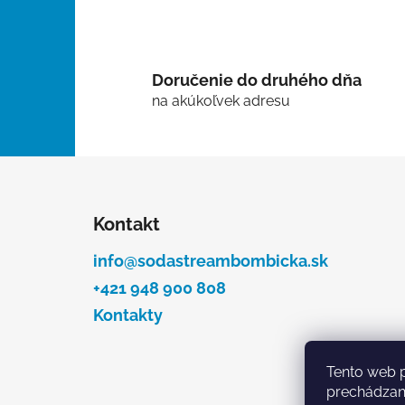
Doručenie do druhého dňa
na akúkoľvek adresu
Z
á
Kontakt
p
ä
info@sodastreambombicka.sk
t
+421 948 900 808
i
Kontakty
e
Tento web p
prechádzaní