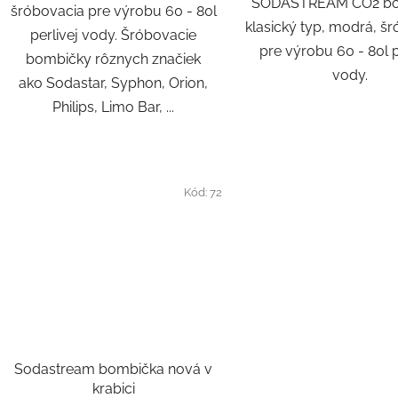
SODASTREAM CO2 bo
šróbovacia pre výrobu 60 - 80l
klasický typ, modrá, š
perlivej vody. Šróbovacie
pre výrobu 60 - 80l p
bombičky rôznych značiek
vody.
ako Sodastar, Syphon, Orion,
Philips, Limo Bar, ...
Kód:
72
Sodastream bombička nová v
krabici