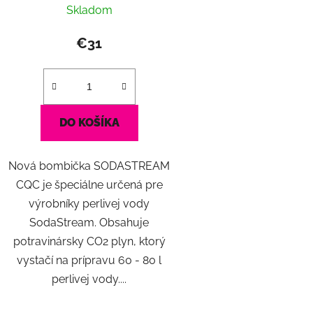
Skladom
€31
DO KOŠÍKA
Nová bombička SODASTREAM
CQC je špeciálne určená pre
výrobníky perlivej vody
SodaStream. Obsahuje
potravinársky CO2 plyn, ktorý
vystačí na prípravu 60 - 80 l
perlivej vody....