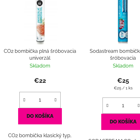
s
p
r
o
d
CO2 bombička plná šróbovacia
Sodastream bombička
u
univerzál
šróbovacia
k
Skladom
Skladom
t
o
€22
€25
v
Jednotková
€25 / 1 ks
cena:
DO KOŠÍKA
DO KOŠÍKA
CO2 bombička klasický typ,