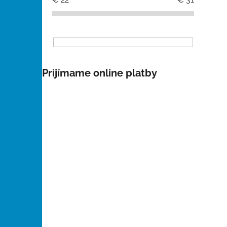
i
l
Prijímame online platby