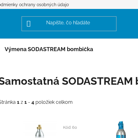
dmienky ochrany osobných údajov
Výmena SODASTREAM bombička
Samostatná SODASTREAM 
Stránka
1
z
1
-
4
položiek celkom
V
ý
Kód:
60
p