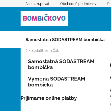
Prejsť
Ako nakupovať
Obchodné podmienky
Po
na
obsah
Samostatná SODASTREAM bombička
Domov
/
SodaStream Čab
B
K
Preskočiť
Samostatná SODASTREAM
a
kategórie
o
bombička
t
č
e
n
Výmena SODASTREAM
g
ý
bombička
ó
p
r
i
a
Prijímame online platby
e
n
e