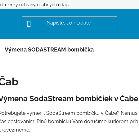
dmienky ochrany osobných údajov
Výmena SODASTREAM bombička
Čab
Výmena SodaStream bombičiek v Čabe
Potrebujete vymeniť SodaStream bombičku v Čabe? Nemusíte
čas cestovaním. Plnú bombičku Vám doručíme kuriérom priam
prevezmeme.