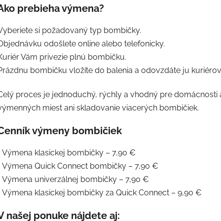
Ako prebieha výmena?
Vyberiete si požadovaný typ bombičky.
Objednávku odošlete online alebo telefonicky.
Kuriér Vám privezie plnú bombičku.
Prázdnu bombičku vložíte do balenia a odovzdáte ju kuriérovi
Celý proces je jednoduchý, rýchly a vhodný pre domácnosti aj
výmenných miest ani skladovanie viacerých bombičiek.
Cenník výmeny bombičiek
• Výmena klasickej bombičky – 7,90 €
• Výmena Quick Connect bombičky – 7,90 €
• Výmena univerzálnej bombičky – 7,90 €
• Výmena klasickej bombičky za Quick Connect – 9,90 €
V našej ponuke nájdete aj: