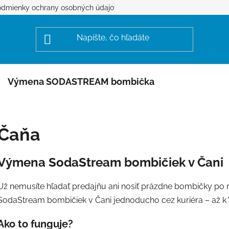
dmienky ochrany osobných údajov
Výmena SODASTREAM bombička
Čaňa
Výmena SodaStream bombičiek v Čani
Už nemusíte hľadať predajňu ani nosiť prázdne bombičky 
SodaStream bombičiek v Čani jednoducho cez kuriéra – až 
Ako to funguje?