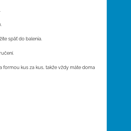
.
.
íte späť do balenia.
ručení.
ha formou kus za kus, takže vždy máte doma