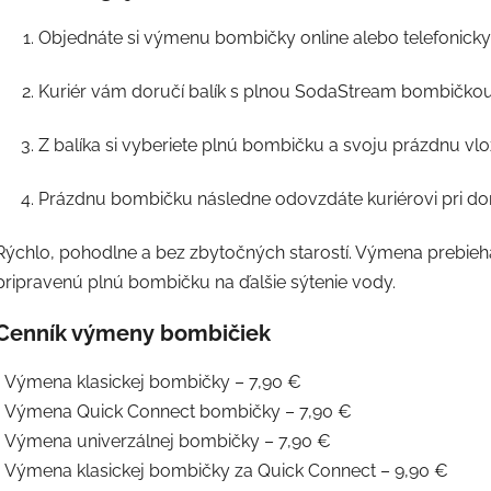
Objednáte si výmenu bombičky online alebo telefonicky
Kuriér vám doručí balík s plnou SodaStream bombičkou
Z balíka si vyberiete plnú bombičku a svoju prázdnu vlož
Prázdnu bombičku následne odovzdáte kuriérovi pri do
Rýchlo, pohodlne a bez zbytočných starostí. Výmena prebie
pripravenú plnú bombičku na ďalšie sýtenie vody.
Cenník výmeny bombičiek
• Výmena klasickej bombičky – 7,90 €
• Výmena Quick Connect bombičky – 7,90 €
• Výmena univerzálnej bombičky – 7,90 €
• Výmena klasickej bombičky za Quick Connect – 9,90 €