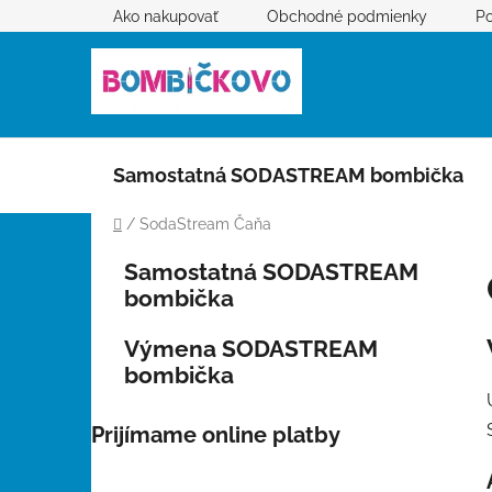
Prejsť
Ako nakupovať
Obchodné podmienky
Po
na
obsah
Samostatná SODASTREAM bombička
Domov
/
SodaStream Čaňa
B
K
Preskočiť
Samostatná SODASTREAM
a
kategórie
o
bombička
t
č
e
n
Výmena SODASTREAM
g
ý
bombička
ó
p
r
i
a
Prijímame online platby
e
n
e