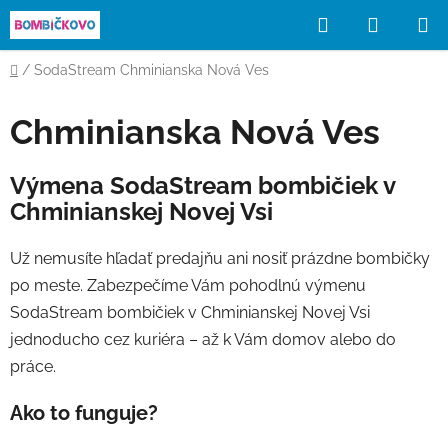
Prejsť
Hľadať
NÁKUP
na
obsah
KOŠÍK
Domov
/
SodaStream Chminianska Nová Ves
Chminianska Nová Ves
Výmena SodaStream bombičiek v
Chminianskej Novej Vsi
Už nemusíte hľadať predajňu ani nosiť prázdne bombičky
po meste. Zabezpečíme Vám pohodlnú výmenu
SodaStream bombičiek v Chminianskej Novej Vsi
jednoducho cez kuriéra – až k Vám domov alebo do
práce.
Ako to funguje?