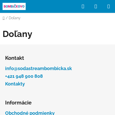
Prejsť
Hľadať
NÁKUP
na
obsah
KOŠÍK
Domov
/
Doľany
Doľany
Z
á
Kontakt
p
ä
info@sodastreambombicka.sk
t
+421 948 900 808
i
Kontakty
e
Informácie
Obchodné podmienky