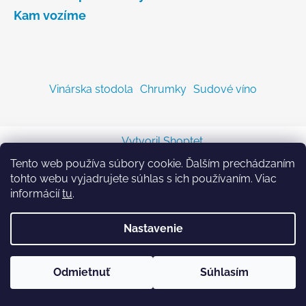
Kam vozíme
Vinárska stodola
Chrumky
Sudové víno
Vytvoril Shoptet
Copyright 2026
Sodastreambombicka.sk
. Všetky
Tento web používa súbory cookie. Ďalším prechádzaním
práva vyhradené.
tohto webu vyjadrujete súhlas s ich používaním. Viac
informácií
tu
.
Nastavenie
Odmietnuť
Súhlasím