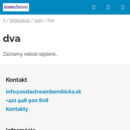
Prejsť
Hľadať
NÁKUP
na
obsah
KOŠÍK
Domov
/
Informácie
/
sem
/
dva
dva
Záznamy neboli nájdené...
Z
á
Kontakt
p
ä
info@sodastreambombicka.sk
t
+421 948 900 808
i
Kontakty
e