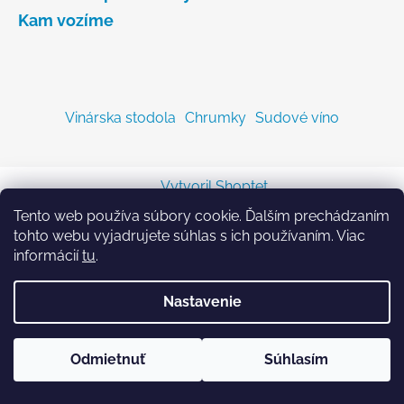
Kam vozíme
Vinárska stodola
Chrumky
Sudové víno
Vytvoril Shoptet
Copyright 2026
Sodastreambombicka.sk
. Všetky
Tento web používa súbory cookie. Ďalším prechádzaním
práva vyhradené.
tohto webu vyjadrujete súhlas s ich používaním. Viac
informácií
tu
.
Nastavenie
Odmietnuť
Súhlasím