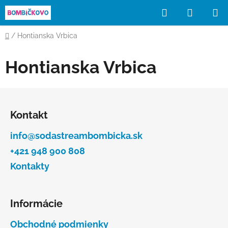
Prejsť
Hľadať
NÁKUP
na
obsah
KOŠÍK
Domov
/
Hontianska Vrbica
Hontianska Vrbica
Z
á
Kontakt
p
ä
info@sodastreambombicka.sk
t
+421 948 900 808
i
Kontakty
e
Informácie
Obchodné podmienky