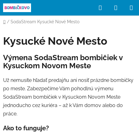
Prejsť
Hľadať
NÁKUP
na
obsah
KOŠÍK
Domov
/
SodaStream Kysucké Nové Mesto
Kysucké Nové Mesto
Výmena SodaStream bombičiek v
Kysuckom Novom Meste
Už nemusíte hľadať predajňu ani nosiť prázdne bombičky
po meste. Zabezpečíme Vám pohodlnú výmenu
SodaStream bombičiek v Kysuckom Novom Meste
jednoducho cez kuriéra – až k Vám domov alebo do
práce.
Ako to funguje?