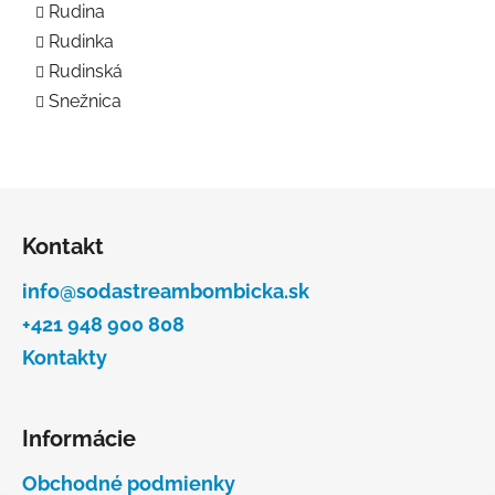
Rudina
Rudinka
Rudinská
Snežnica
Z
á
Kontakt
p
ä
info@sodastreambombicka.sk
t
+421 948 900 808
i
Kontakty
e
Informácie
Obchodné podmienky