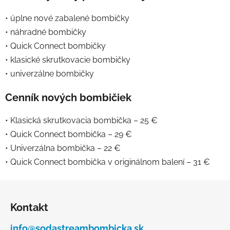
• úplne nové zabalené bombičky
• náhradné bombičky
• Quick Connect bombičky
• klasické skrutkovacie bombičky
• univerzálne bombičky
Cenník nových bombičiek
• Klasická skrutkovacia bombička – 25 €
• Quick Connect bombička – 29 €
• Univerzálna bombička – 22 €
• Quick Connect bombička v originálnom balení – 31 €
Z
á
Kontakt
p
ä
info@sodastreambombicka.sk