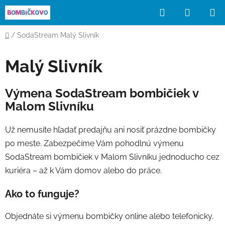
Prejsť
Hľadať
NÁKUP
na
obsah
KOŠÍK
Domov
/
SodaStream Malý Slivník
Malý Slivník
Výmena SodaStream bombičiek v
Malom Slivníku
Už nemusíte hľadať predajňu ani nosiť prázdne bombičky
po meste. Zabezpečíme Vám pohodlnú výmenu
SodaStream bombičiek v Malom Slivníku jednoducho cez
kuriéra – až k Vám domov alebo do práce.
Ako to funguje?
Objednáte si výmenu bombičky online alebo telefonicky.