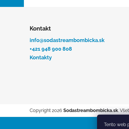
l
Z
á
Kontakt
p
ä
info@sodastreambombicka.sk
t
+421 948 900 808
i
Kontakty
e
Copyright 2026
Sodastreambombicka.sk
. Vše
Tento web p