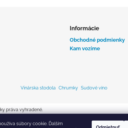
Informácie
Obchodné podmienky
Kam vozíme
Vinárska stodola
Chrumky
Sudové víno
tky práva vyhradené.
oužíva súbory cookie. Ďalším
Odmietnuť