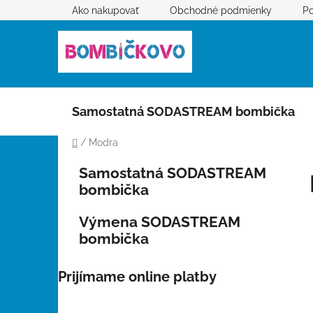
Prejsť
Ako nakupovať
Obchodné podmienky
Po
na
obsah
Samostatná SODASTREAM bombička
Domov
/
Modra
B
K
Preskočiť
Samostatná SODASTREAM
a
kategórie
o
bombička
t
č
e
n
Výmena SODASTREAM
g
ý
bombička
ó
p
r
i
a
Prijímame online platby
e
n
e