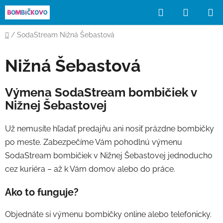
Prejsť
Hľadať
NÁKUP
na
obsah
KOŠÍK
Domov
/
SodaStream Nižná Šebastová
Nižná Šebastová
Výmena SodaStream bombičiek v
Nižnej Šebastovej
Už nemusíte hľadať predajňu ani nosiť prázdne bombičky
po meste. Zabezpečíme Vám pohodlnú výmenu
SodaStream bombičiek v Nižnej Šebastovej jednoducho
cez kuriéra – až k Vám domov alebo do práce.
Ako to funguje?
Objednáte si výmenu bombičky online alebo telefonicky.