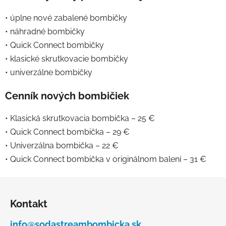
• úplne nové zabalené bombičky
• náhradné bombičky
• Quick Connect bombičky
• klasické skrutkovacie bombičky
• univerzálne bombičky
Cenník nových bombičiek
• Klasická skrutkovacia bombička – 25 €
• Quick Connect bombička – 29 €
• Univerzálna bombička – 22 €
• Quick Connect bombička v originálnom balení – 31 €
Z
á
Kontakt
p
ä
info@sodastreambombicka.sk