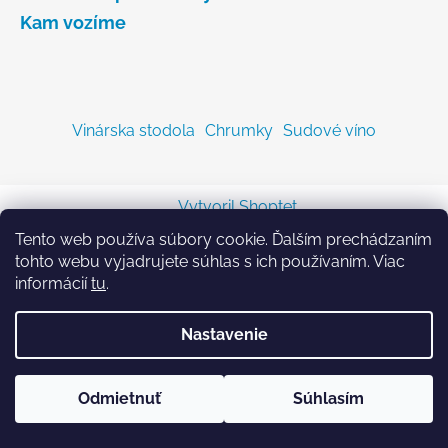
Kam vozíme
Vinárska stodola
Chrumky
Sudové víno
Vytvoril Shoptet
Copyright 2026
Sodastreambombicka.sk
. Všetky
Tento web používa súbory cookie. Ďalším prechádzaním
práva vyhradené.
tohto webu vyjadrujete súhlas s ich používaním. Viac
informácií
tu
.
Nastavenie
Odmietnuť
Súhlasím