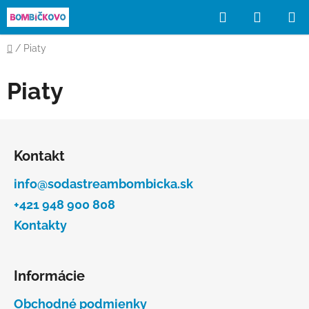
Prejsť
Hľadať
NÁKUP
na
obsah
KOŠÍK
Domov
/
Piaty
Piaty
Z
á
Kontakt
p
ä
info@sodastreambombicka.sk
t
+421 948 900 808
i
Kontakty
e
Informácie
Obchodné podmienky