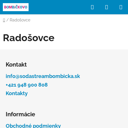
Prejsť
Hľadať
NÁKUP
na
obsah
KOŠÍK
Domov
/
Radošovce
Radošovce
Z
á
Kontakt
p
ä
info@sodastreambombicka.sk
t
+421 948 900 808
i
Kontakty
e
Informácie
Obchodné podmienky