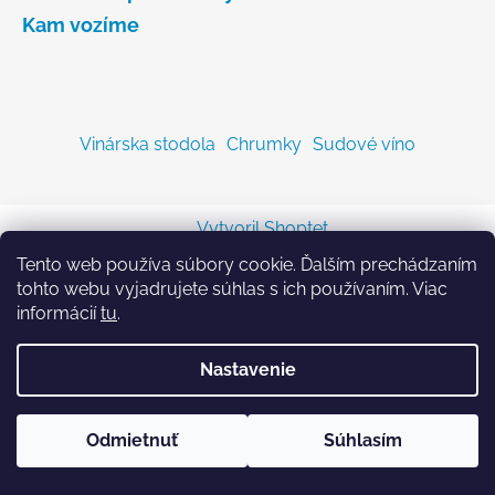
Kam vozíme
Vinárska stodola
Chrumky
Sudové víno
Vytvoril Shoptet
Copyright 2026
Sodastreambombicka.sk
. Všetky
Tento web používa súbory cookie. Ďalším prechádzaním
práva vyhradené.
tohto webu vyjadrujete súhlas s ich používaním. Viac
informácií
tu
.
Nastavenie
Odmietnuť
Súhlasím