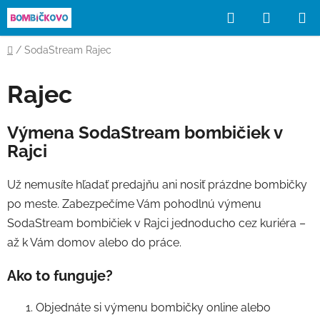
Prejsť
Hľadať
NÁKUP
na
obsah
KOŠÍK
Domov
/
SodaStream Rajec
Rajec
Výmena SodaStream bombičiek v
Rajci
Už nemusíte hľadať predajňu ani nosiť prázdne bombičky
po meste. Zabezpečíme Vám pohodlnú výmenu
SodaStream bombičiek v Rajci jednoducho cez kuriéra –
až k Vám domov alebo do práce.
Ako to funguje?
Objednáte si výmenu bombičky online alebo