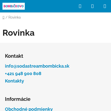
Prejsť
Hľadať
NÁKUP
na
obsah
KOŠÍK
Domov
/
Rovinka
Rovinka
Z
á
Kontakt
p
ä
info@sodastreambombicka.sk
t
+421 948 900 808
i
Kontakty
e
Informácie
Obchodné podmienky