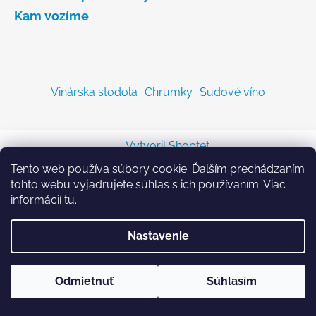
Kam vozíme
Vinárska stodola
Chrumky
Sudové víno
Vytvoril Shoptet
Copyright 2026
Sodastreambombicka.sk
. Všetky
Tento web používa súbory cookie. Ďalším prechádzaním
práva vyhradené.
tohto webu vyjadrujete súhlas s ich používaním. Viac
informácií
tu
.
Nastavenie
Odmietnuť
Súhlasím