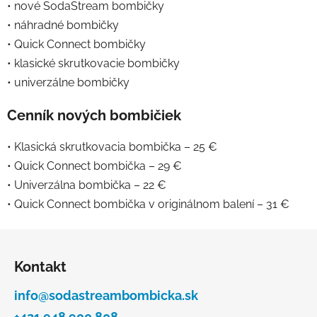
• nové SodaStream bombičky
• náhradné bombičky
• Quick Connect bombičky
• klasické skrutkovacie bombičky
• univerzálne bombičky
Cenník nových bombičiek
• Klasická skrutkovacia bombička – 25 €
• Quick Connect bombička – 29 €
• Univerzálna bombička – 22 €
• Quick Connect bombička v originálnom balení – 31 €
Z
á
Kontakt
p
ä
info@sodastreambombicka.sk
t
+421 948 900 808